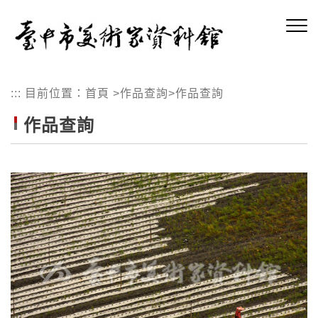
跳
到
主
要
內
:::
目前位置：
首頁
>
作品查詢
>
作品查詢
容
區
作品查詢
塊