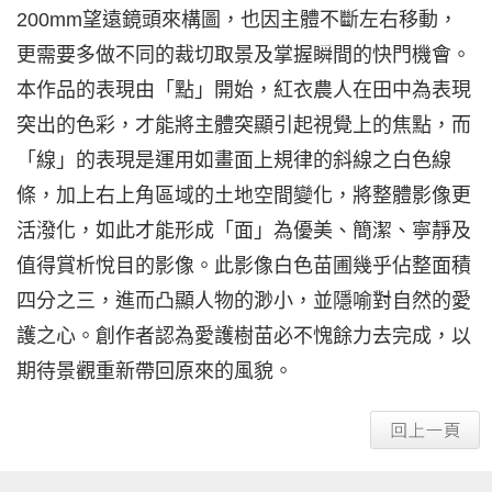
200mm望遠鏡頭來構圖，也因主體不斷左右移動，
更需要多做不同的裁切取景及掌握瞬間的快門機會。
本作品的表現由「點」開始，紅衣農人在田中為表現
突出的色彩，才能將主體突顯引起視覺上的焦點，而
「線」的表現是運用如畫面上規律的斜線之白色線
條，加上右上角區域的土地空間變化，將整體影像更
活潑化，如此才能形成「面」為優美、簡潔、寧靜及
值得賞析悅目的影像。此影像白色苗圃幾乎佔整面積
四分之三，進而凸顯人物的渺小，並隱喻對自然的愛
護之心。創作者認為愛護樹苗必不愧餘力去完成，以
期待景觀重新帶回原來的風貌。