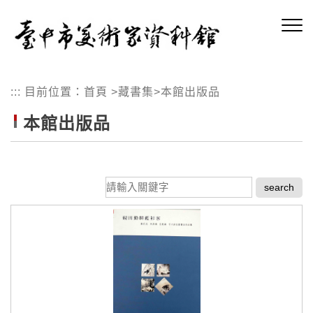
跳
到
主
要
內
:::
目前位置：
首頁
>
藏書集
>
本館出版品
容
區
本館出版品
塊
請
輸
入
關
鍵
字