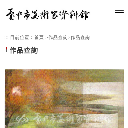
跳
到
主
要
內
:::
目前位置：
首頁
>
作品查詢
>
作品查詢
容
區
作品查詢
塊