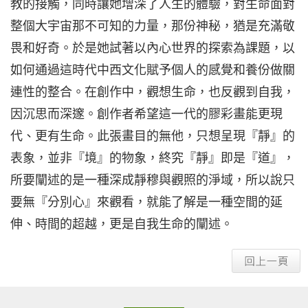
教的接觸，同時讓她增深了人生的體驗，對生命面對
整個大宇宙那不可知的力量，那份神秘，猶是充滿敬
畏和好奇。於是她試著以內心世界的探索為課題，以
如何通過這時代中西文化賦予個人的感覺和養份做關
連性的整合。在創作中，觀想生命，也反觀到自我，
因沉思而深邃。創作者希望這一代的膠彩畫能更現
代、更有生命。此張畫目的無他，只想呈現『靜』的
表象，並非『境』的物象，終究『靜』即是『道』，
所要闡述的是一種深成靜穆與觀照的淨域，所以說只
要無『分別心』來觀看，就能了解是一種空間的延
伸、時間的超越，更是自我生命的闡述。