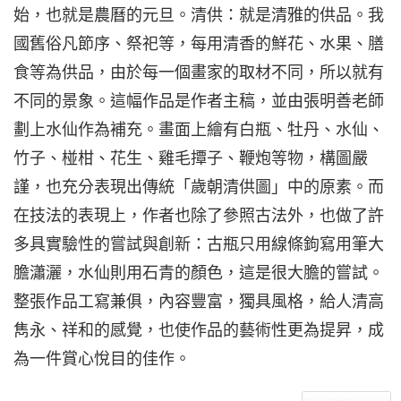
始，也就是農曆的元旦。清供：就是清雅的供品。我
國舊俗凡節序、祭祀等，每用清香的鮮花、水果、膳
食等為供品，由於每一個畫家的取材不同，所以就有
不同的景象。這幅作品是作者主稿，並由張明善老師
劃上水仙作為補充。畫面上繪有白瓶、牡丹、水仙、
竹子、椪柑、花生、雞毛撢子、鞭炮等物，構圖嚴
謹，也充分表現出傳統「歲朝清供圖」中的原素。而
在技法的表現上，作者也除了參照古法外，也做了許
多具實驗性的嘗試與創新：古瓶只用線條鉤寫用筆大
膽瀟灑，水仙則用石青的顏色，這是很大膽的嘗試。
整張作品工寫兼俱，內容豐富，獨具風格，給人清高
雋永、祥和的感覺，也使作品的藝術性更為提昇，成
為一件賞心悅目的佳作。