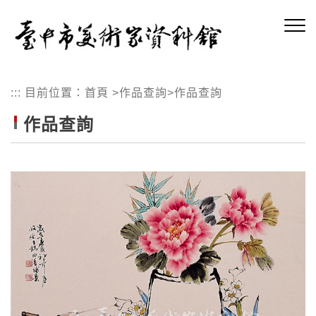
跳
到
主
要
內
:::
目前位置：
首頁
>
作品查詢
>
作品查詢
容
區
作品查詢
塊