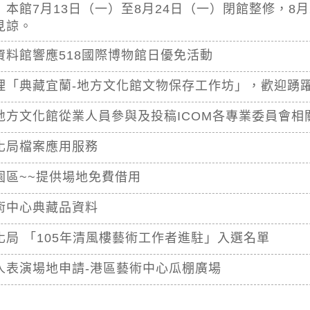
本館7月13日（一）至8月24日（一）閉館整修，8月
見諒。
資料館響應518國際博物館日優免活動
理「典藏宜蘭-地方文化館文物保存工作坊」，歡迎踴
地方文化館從業人員參與及投稿ICOM各專業委員會相
化局檔案應用服務
園區~~提供場地免費借用
術中心典藏品資料
化局 「105年清風樓藝術工作者進駐」入選名單
人表演場地申請-港區藝術中心瓜棚廣場