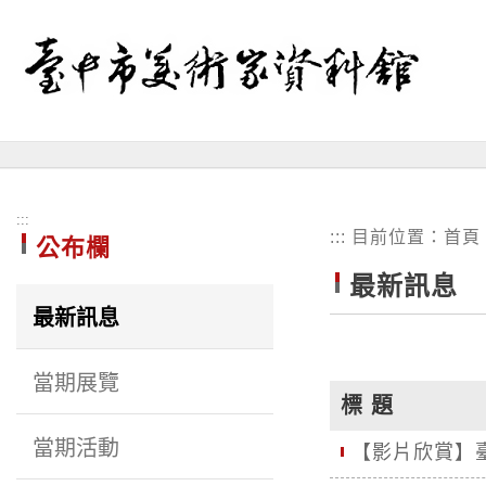
跳
到
主
要
內
容
區
塊
:::
:::
目前位置：
首頁
公布欄
最新訊息
最新訊息
當期展覽
標 題
當期活動
【影片欣賞】