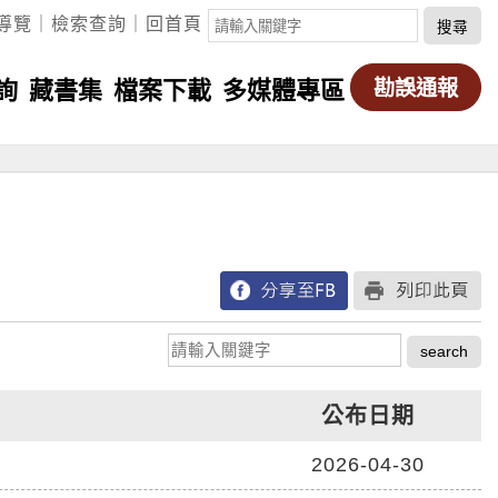
關
導覽
｜
檢索查詢
｜
回首頁
鍵
字
詢
藏書集
檔案下載
多媒體專區
勘誤通報
搜
尋
請
輸
入
公布日期
關
鍵
2026-04-30
字