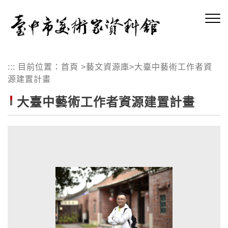
跳
到
主
要
內
:::
目前位置：
首頁
>
藝文資源庫
>
大臺中藝術工作者資
容
源建置計畫
區
塊
大臺中藝術工作者資源建置計畫