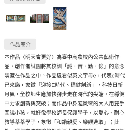
作品簡介
本作品〈明天會更好〉為臺中高農校內公共藝術作
品，創作者試圖將其校訓「誠．實．勤．儉」的意念
隱藏在作品之中。作品遠看似英文字母e，代表e時代
已來臨，象徵「迎接E時代、穩健創新」，科技日新
月異，全校師生應加快腳步走在時代的尖端，在穩健
中力求創新與突破；而作品中身軀微彎的大人用雙手
圍繞小孩，就好像學校師長保護學子，以愛心、耐心
教導莘莘學子，象徵「和諧親愛、樂觀進取」；此