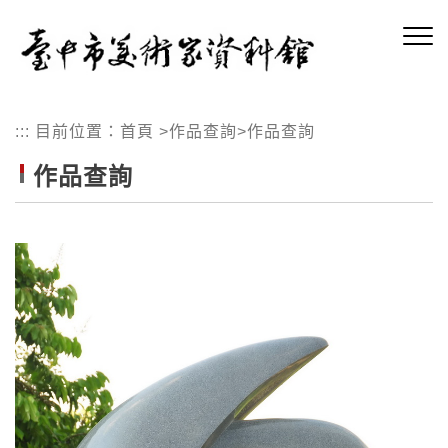
跳
到
主
要
內
:::
目前位置：
首頁
>
作品查詢
>
作品查詢
容
區
作品查詢
塊