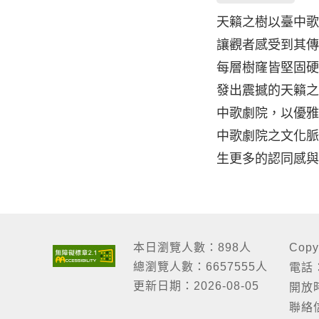
天籟之樹以臺中
讓觀者感受到其
每層樹窿皆堅固
發出震撼的天籟
中歌劇院，以優
中歌劇院之文化
生更多的認同感
本日瀏覽人數：898人
Cop
總瀏覽人數：6657555人
電話：
更新日期：2026-08-05
開放時
聯絡