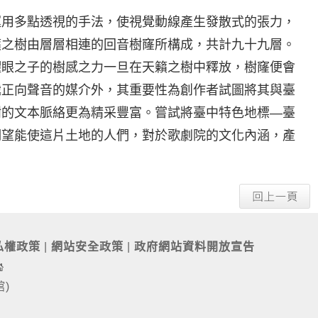
運用多點透視的手法，使視覺動線產生發散式的張力，
籟之樹由層層相連的回音樹窿所構成，共計九十九層。
耀眼之子的樹感之力一旦在天籟之樹中釋放，樹窿便會
遞正向聲音的媒介外，其重要性為創作者試圖將其與臺
樹的文本脈絡更為精采豐富。嘗試將臺中特色地標—臺
期望能使這片土地的人們，對於歌劇院的文化內涵，產
私權政策
|
網站安全政策
|
政府網站資料開放宣告
館)