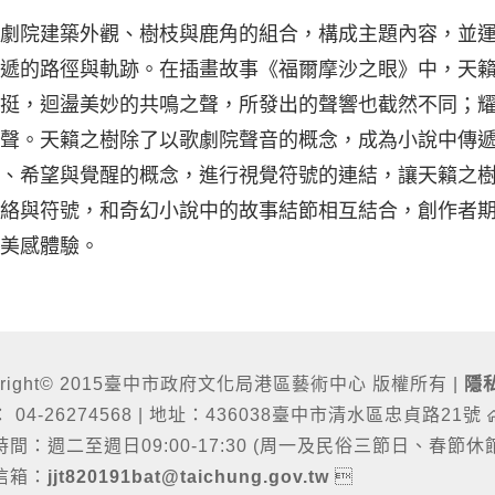
歌劇院建築外觀、樹枝與鹿角的組合，構成主題內容，並
傳遞的路徑與軌跡。在插畫故事《福爾摩沙之眼》中，天
硬挺，迴盪美妙的共鳴之聲，所發出的聲響也截然不同；
之聲。天籟之樹除了以歌劇院聲音的概念，成為小說中傳
雅、希望與覺醒的概念，進行視覺符號的連結，讓天籟之
脈絡與符號，和奇幻小說中的故事結節相互結合，創作者
與美感體驗。
yright© 2015臺中市政府文化局港區藝術中心 版權所有
|
隱
 04-26274568
|
地址：436038臺中市清水區忠貞路21號
間：週二至週日09:00-17:30 (周一及民俗三節日、春節休
信箱：
jjt820191bat@taichung.gov.tw
