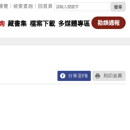
關
導覽
｜
檢索查詢
｜
回首頁
鍵
字
詢
藏書集
檔案下載
多媒體專區
勘誤通報
搜
尋
樹