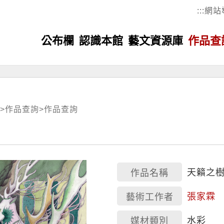
:::
網站
公布欄
認識本館
藝文資源庫
作品查
>
作品查詢
>
作品查詢
天籟之
作品名稱
張家霖
藝術工作者
水彩
媒材類別