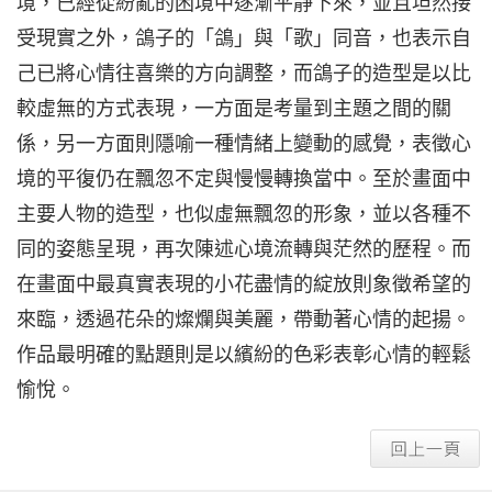
境，已經從紛亂的困境中逐漸平靜下來，並且坦然接
受現實之外，鴿子的「鴿」與「歌」同音，也表示自
己已將心情往喜樂的方向調整，而鴿子的造型是以比
較虛無的方式表現，一方面是考量到主題之間的關
係，另一方面則隱喻一種情緒上變動的感覺，表徵心
境的平復仍在飄忽不定與慢慢轉換當中。至於畫面中
主要人物的造型，也似虛無飄忽的形象，並以各種不
同的姿態呈現，再次陳述心境流轉與茫然的歷程。而
在畫面中最真實表現的小花盡情的綻放則象徵希望的
來臨，透過花朵的燦爛與美麗，帶動著心情的起揚。
作品最明確的點題則是以繽紛的色彩表彰心情的輕鬆
愉悅。