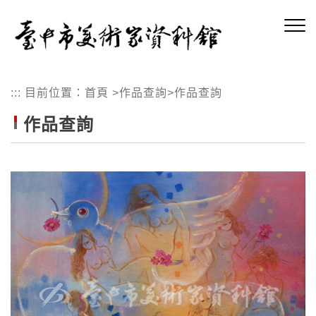
跳
到
主
要
內
:::
目前位置：
首頁
>
作品查詢
>
作品查詢
容
區
作品查詢
塊