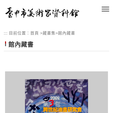
跳
到
主
要
內
:::
目前位置：
首頁
>
藏書集
>
館內藏書
容
區
館內藏書
塊