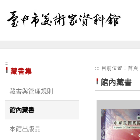
跳
到
主
要
內
容
區
塊
:::
:::
目前位置：
首頁
藏書集
館內藏書
藏書與管理規則
館內藏書
本館出版品