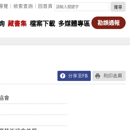
關
導覽
｜
檢索查詢
｜
回首頁
鍵
字
詢
藏書集
檔案下載
多媒體專區
勘誤通報
搜
尋
協會