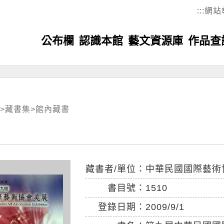
:::
網站
公布欄
認識本館
藝文資源庫
作品查
>
藏書集
>
館內藏書
藏書者/單位：
中華民國國際藝術
書目號：
1510
登錄日期：
2009/9/1