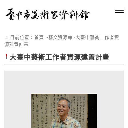
跳
到
主
要
內
:::
目前位置：
首頁
>
藝文資源庫
>
大臺中藝術工作者資
容
源建置計畫
區
塊
大臺中藝術工作者資源建置計畫