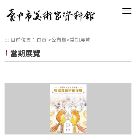
跳
到
主
要
內
:::
目前位置：
首頁
>
公布欄
>
當期展覽
容
區
當期展覽
塊