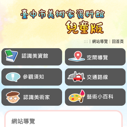
跳
到
主
要
內
容
:::
｜
網站導覽
｜
回首頁
區
塊
:::
網站導覽